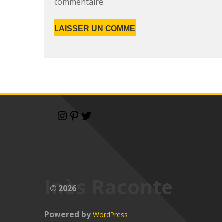
commentaire.
Inès Raconte
© 2026
Powered by
WordPress