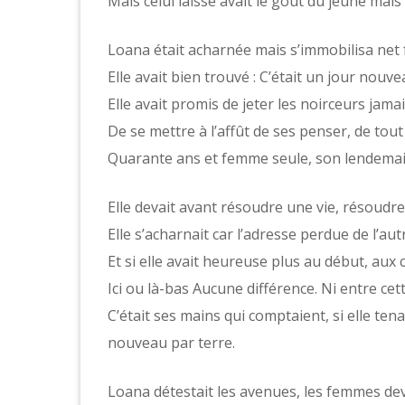
Mais celui laissé avait le goût du jeune mai
Loana était acharnée mais s’immobilisa net fa
Elle avait bien trouvé : C’était un jour nouve
Elle avait promis de jeter les noirceurs jama
De se mettre à l’affût de ses penser, de tout
Quarante ans et femme seule, son lendemain
Elle devait avant résoudre une vie, résoudr
Elle s’acharnait car l’adresse perdue de l’autr
Et si elle avait heureuse plus au début, aux 
Ici ou là-bas Aucune différence. Ni entre cett
C’était ses mains qui comptaient, si elle ten
nouveau par terre.
Loana détestait les avenues, les femmes de