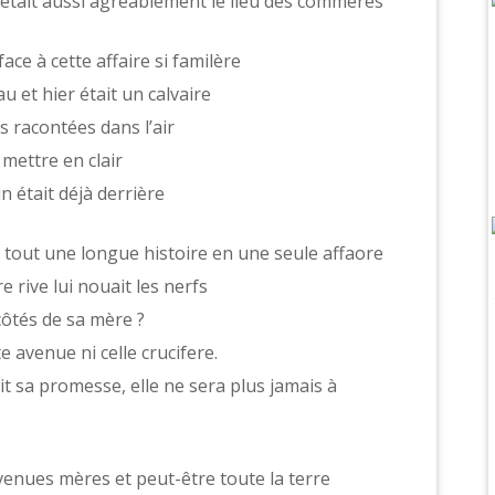
s était aussi agréablement le lieu des commeres
ce à cette affaire si familère
au et hier était un calvaire
is racontées dans l’air
 mettre en clair
 était déjà derrière
e tout une longue histoire en une seule affaore
e rive lui nouait les nerfs
côtés de sa mère ?
e avenue ni celle crucifere.
ait sa promesse, elle ne sera plus jamais à
venues mères et peut-être toute la terre