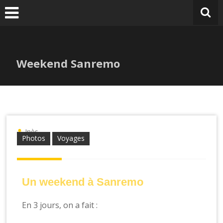
Weekend Sanremo
Inès
Photos
Voyages
Un weekend à Sanremo
En 3 jours, on a fait :